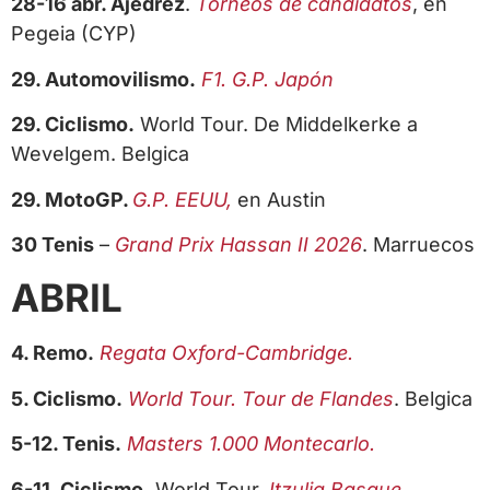
28-16 abr. Ajedrez
.
Torneos de candidatos
, en
Pegeia (CYP)
29. Automovilismo.
F1. G.P. Japón
29. Ciclismo.
World Tour. De Middelkerke a
Wevelgem. Belgica
29. MotoGP.
G.P. EEUU,
en Austin
30 Tenis
–
Grand Prix Hassan II 2026
. Marruecos
ABRIL
4. Remo.
Regata Oxford-Cambridge.
5. Ciclismo.
World Tour. Tour de Flandes
. Belgica
5-12. Tenis.
Masters 1.000 Montecarlo.
6-11. Ciclismo.
World Tour.
Itzulia Basque