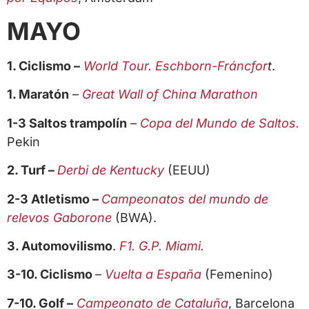
MAYO
1. Ciclismo –
World Tour. Eschborn-Fráncfor
t
.
1. Maratón
–
Great Wall of China Marathon
1-3 Saltos trampolín
–
Copa del Mundo de Saltos.
Pekin
2. Turf –
Derbi de Kentucky
(EEUU)
2-3 Atletismo –
Campeonatos del mundo de
relevos Gaborone
(BWA).
3. Automovilismo
.
F1. G.P. Miami.
3-10. Ciclismo
–
Vuelta a España
(Femenino)
7-10. Golf –
Campeonato de Cataluña
, Barcelona