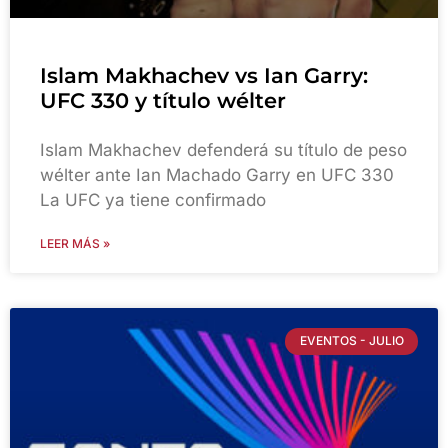
Islam Makhachev vs Ian Garry:
UFC 330 y título wélter
Islam Makhachev defenderá su título de peso
wélter ante Ian Machado Garry en UFC 330
La UFC ya tiene confirmado
LEER MÁS »
EVENTOS - JULIO