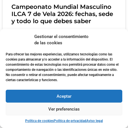
Campeonato Mundial Masculino
ILCA 7 de Vela 2026: fechas, sede
y todo lo que debes saber
Campeonato Mundial Masculino ILCA 7 de
Gestionar el consentimiento
Vela 2026: fechas, sede y todo lo que debes
de las cookies
saber El Campeonato Mundial Masculino
Para ofrecer las mejores experiencias, utilizamos tecnologías como las
cookies para almacenar y/o acceder a la información del dispositivo. El
LEER MÁS »
consentimiento de estas tecnologías nos permitirá procesar datos como el
comportamiento de navegación o las identificaciones únicas en este sitio.
No consentir o retirar el consentimiento, puede afectar negativamente a
ciertas características y funciones.
EVENTOS - AGOSTO
Aceptar
Ver preferencias
Política de cookies
Política de privacidad
Aviso legal