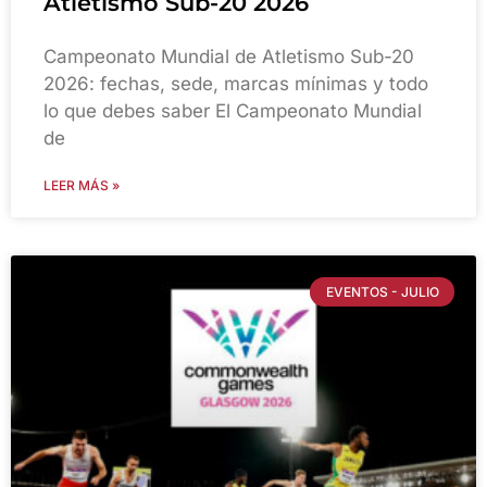
Atletismo Sub-20 2026
Campeonato Mundial de Atletismo Sub-20
2026: fechas, sede, marcas mínimas y todo
lo que debes saber El Campeonato Mundial
de
LEER MÁS »
EVENTOS - JULIO