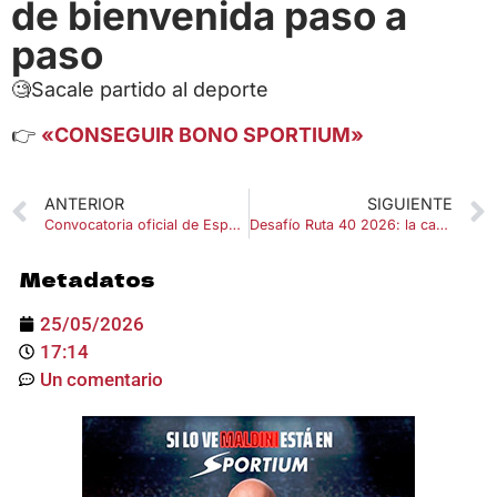
de bienvenida paso a
paso
🧐Sacale partido al deporte
👉
«CONSEGUIR BONO SPORTIUM»
ANTERIOR
SIGUIENTE
Convocatoria oficial de España para el Mundial 2026: lista completa de Luis de la Fuente
Desafío Ruta 40 2026: la carrera del W2RC en Argentina
Metadatos
25/05/2026
17:14
Un comentario