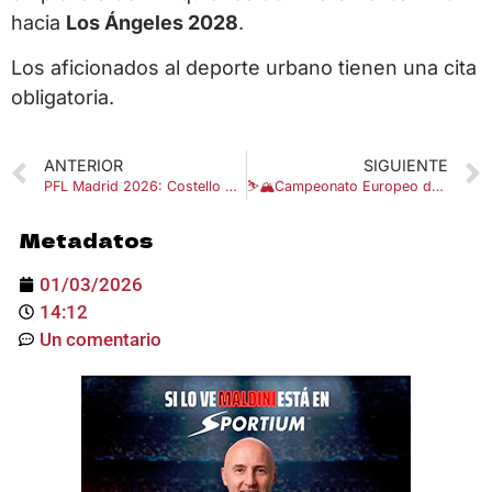
hacia
Los Ángeles 2028
.
Los aficionados al deporte urbano tienen una cita
obligatoria.
ANTERIOR
SIGUIENTE
PFL Madrid 2026: Costello Van Steenis por el título mundial ante Fabian Edwards
⛷️🏔️Campeonato Europeo de Esquí de Montaña 2026: Shahdag acoge la gran cita del skimo
Metadatos
01/03/2026
14:12
Un comentario