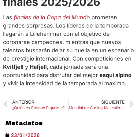
finales 2025/2026
Las
finales de la Copa del Mundo
prometen
grandes sorpresas. Los líderes de la temporada
llegarán a Lillehammer con el objetivo de
coronarse campeones, mientras que nuevos
talentos buscarán dejar su huella en un escenario
de prestigio internacional. Con competiciones en
Kvitfjell
y
Hafjell
, cada jornada será una
oportunidad para disfrutar del mejor
esquí alpino
y vivir la intensidad de la temporada al máximo.
ANTERIOR
SIGUIENTE
¿Quién es Enrique Riquelme? El empresario que desafía a Florentino Pérez
Mundial de Curling Masculino 2026 en Ogden, Utah: Todo sobre la Weber County Ice Sheet
Metadatos
23/01/2026