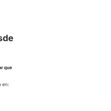
esde
tar que
o en: