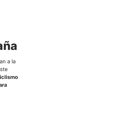
aña
n a la
este
iclismo
ara