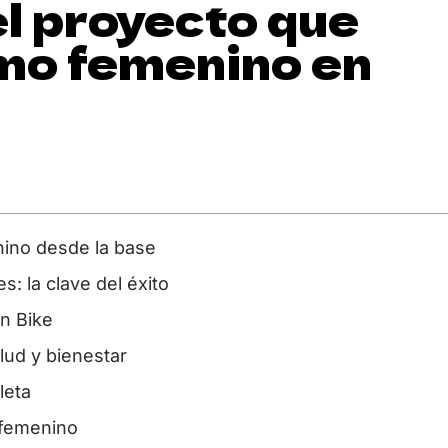
l proyecto que
smo femenino en
nino desde la base
: la clave del éxito
n Bike
ud y bienestar
leta
o femenino