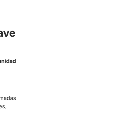
ave
nidad
rmadas
es,