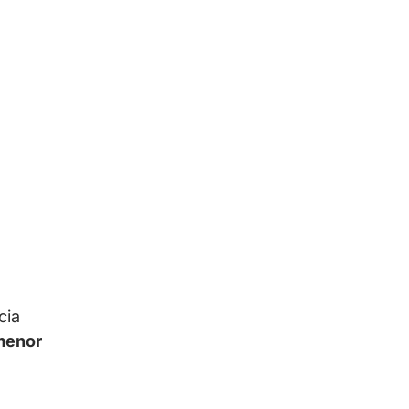
cia
menor