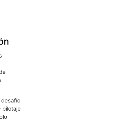
ión
s
sde
a
 desafío
pilotaje
olo