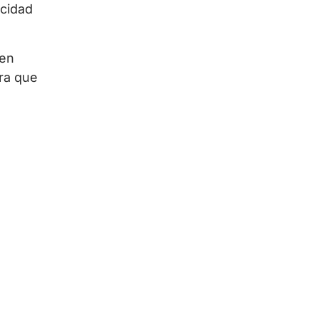
ocidad
 en
ara que