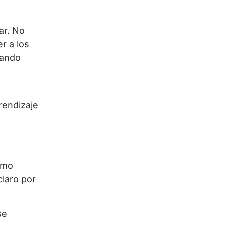
ar. No
r a los
uando
a
rendizaje
smo
laro por
se