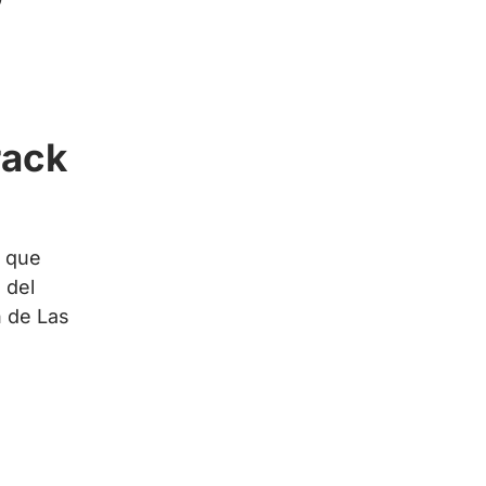
rack
a que
 del
n de Las