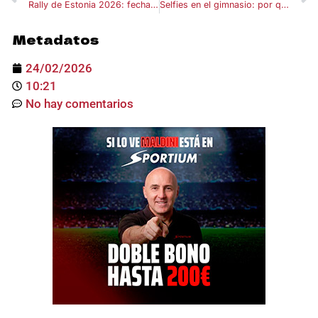
Rally de Estonia 2026: fechas, recorrido y claves de la cita más rápida del WRC en grava
Selfies en el gimnasio: por qué cada vez más gente hace “posturitas” mientras entrena
Metadatos
24/02/2026
10:21
No hay comentarios