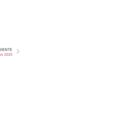
UIENTE
ps 2025
SOBRE NOSOTROS
Apuesta con responsabilidad