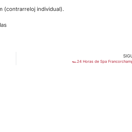
(contrarreloj individual).
las
SIG
🏎️24 Horas de Spa Francorcham
ENLACES DE INTERÉS
Accesibilidad