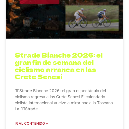
Strade Bianche 2026: el
gran fin de semana del
ciclismo arranca en las
Crete Senesi
🚴‍♂️Strade Bianche 2026: el gran espectáculo del
ciclismo regresa a las Crete Senesi El calendario
ciclista internacional vuelve a mirar hacia la Toscana.
La 🚴‍♂️Strade
IR AL CONTENIDO »