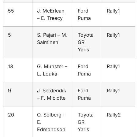
55
J. McErlean
Ford
Rally1
– E. Treacy
Puma
5
S. Pajari – M.
Toyota
Rally1
Salminen
GR
Yaris
13
G. Munster –
Ford
Rally1
L. Louka
Puma
9
J. Serderidis
Ford
Rally1
– F. Miclotte
Puma
20
O. Solberg –
Toyota
Rally2
E.
GR
Edmondson
Yaris