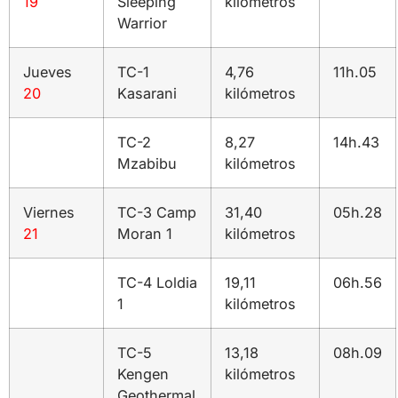
19
Sleeping
kilómetros
Warrior
Jueves
TC-1
4,76
11h.05
20
Kasarani
kilómetros
TC-2
8,27
14h.43
Mzabibu
kilómetros
Viernes
TC-3 Camp
31,40
05h.28
21
Moran 1
kilómetros
TC-4 Loldia
19,11
06h.56
1
kilómetros
TC-5
13,18
08h.09
Kengen
kilómetros
Geothermal