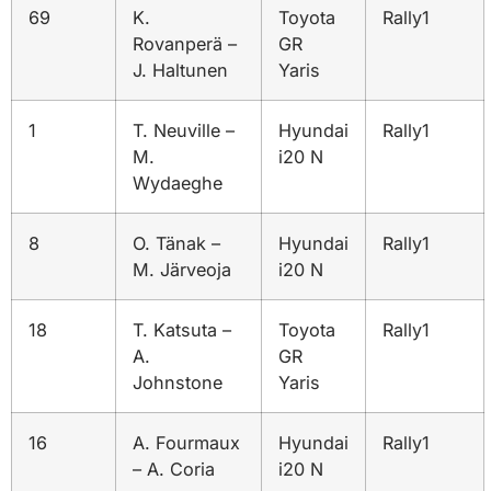
69
K.
Toyota
Rally1
Rovanperä –
GR
J. Haltunen
Yaris
1
T. Neuville –
Hyundai
Rally1
M.
i20 N
Wydaeghe
8
O. Tänak –
Hyundai
Rally1
M. Järveoja
i20 N
18
T. Katsuta –
Toyota
Rally1
A.
GR
Johnstone
Yaris
16
A. Fourmaux
Hyundai
Rally1
– A. Coria
i20 N