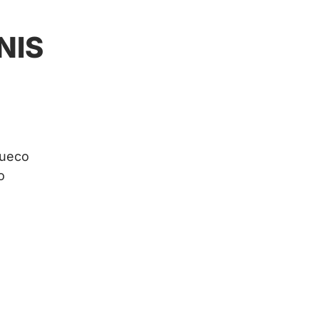
NIS
sueco
o