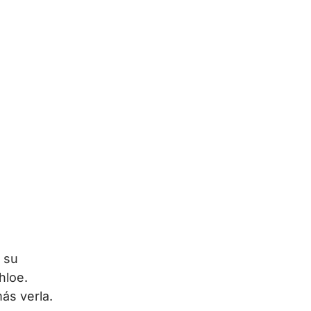
 su
hloe.
ás verla.