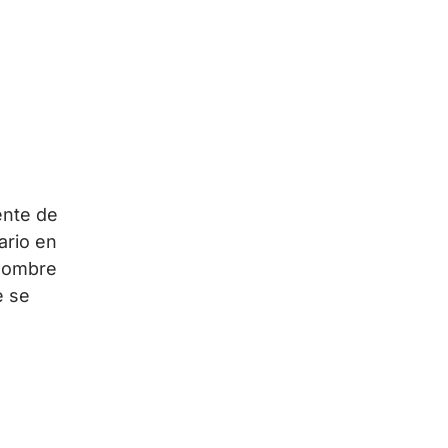
ente de
ario en
 hombre
e se