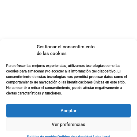
Política de cookies (UE)
Política de privacidad
Aviso legal
SOBRE NOSOTROS
Gestionar el consentimiento
Apuesta con responsabilidad
de las cookies
Para ofrecer las mejores experiencias, utilizamos tecnologías como las
cookies para almacenar y/o acceder a la información del dispositivo. El
consentimiento de estas tecnologías nos permitirá procesar datos como el
comportamiento de navegación o las identificaciones únicas en este sitio.
No consentir o retirar el consentimiento, puede afectar negativamente a
ciertas características y funciones.
Aceptar
Ver preferencias
Página web desarrollada por
Surática Software
🤖