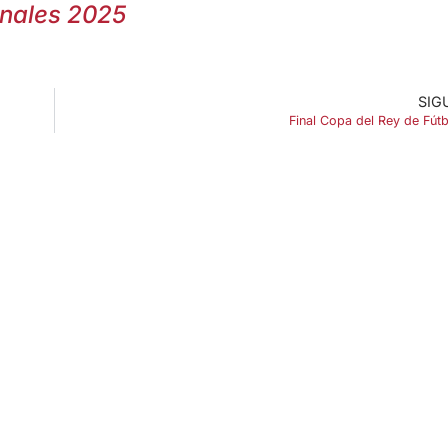
onales 2025
SIG
Final Copa del Rey de Fút
ENLACES DE INTERÉS
Accesibilidad
Política de cookies (UE)
Política de privacidad
Aviso legal