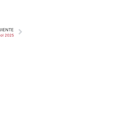
UIENTE
bol 2025
SOBRE NOSOTROS
Apuesta con responsabilidad