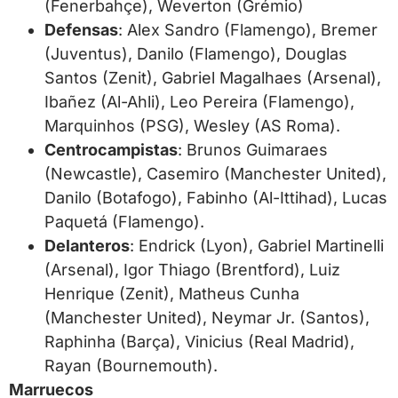
(Fenerbahçe), Weverton (Grémio)
Defensas
: Alex Sandro (Flamengo), Bremer
(Juventus), Danilo (Flamengo), Douglas
Santos (Zenit), Gabriel Magalhaes (Arsenal),
Ibañez (Al-Ahli), Leo Pereira (Flamengo),
Marquinhos (PSG), Wesley (AS Roma).
Centrocampistas
: Brunos Guimaraes
(Newcastle), Casemiro (Manchester United),
Danilo (Botafogo), Fabinho (Al-Ittihad), Lucas
Paquetá (Flamengo).
Delanteros
: Endrick (Lyon), Gabriel Martinelli
(Arsenal), Igor Thiago (Brentford), Luiz
Henrique (Zenit), Matheus Cunha
(Manchester United), Neymar Jr. (Santos),
Raphinha (Barça), Vinicius (Real Madrid),
Rayan (Bournemouth).
Marruecos