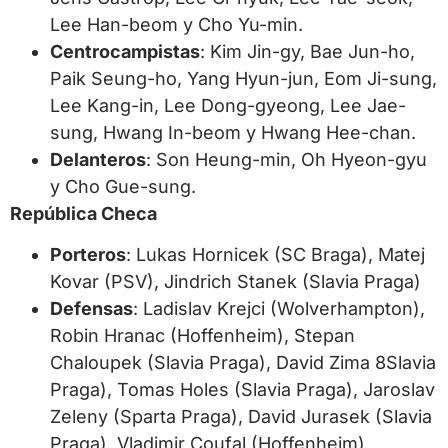
Lee Han-beom y Cho Yu-min.
Centrocampistas
: Kim Jin-gy, Bae Jun-ho,
Paik Seung-ho, Yang Hyun-jun, Eom Ji-sung,
Lee Kang-in, Lee Dong-gyeong, Lee Jae-
sung, Hwang In-beom y Hwang Hee-chan.
Delanteros
: Son Heung-min, Oh Hyeon-gyu
y Cho Gue-sung.
República Checa
Porteros
: Lukas Hornicek (SC Braga), Matej
Kovar (PSV), Jindrich Stanek (Slavia Praga)
Defensas
: Ladislav Krejci (Wolverhampton),
Robin Hranac (Hoffenheim), Stepan
Chaloupek (Slavia Praga), David Zima 8Slavia
Praga), Tomas Holes (Slavia Praga), Jaroslav
Zeleny (Sparta Praga), David Jurasek (Slavia
Praga), Vladimir Coufal (Hoffenheim)