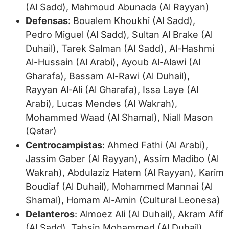
(Al Sadd), Mahmoud Abunada (Al Rayyan)
Defensas
: Boualem Khoukhi (Al Sadd),
Pedro Miguel (Al Sadd), Sultan Al Brake (Al
Duhail), Tarek Salman (Al Sadd), Al-Hashmi
Al-Hussain (Al Arabi), Ayoub Al-Alawi (Al
Gharafa), Bassam Al-Rawi (Al Duhail),
Rayyan Al-Ali (Al Gharafa), Issa Laye (Al
Arabi), Lucas Mendes (Al Wakrah),
Mohammed Waad (Al Shamal), Niall Mason
(Qatar)
Centrocampistas
: Ahmed Fathi (Al Arabi),
Jassim Gaber (Al Rayyan), Assim Madibo (Al
Wakrah), Abdulaziz Hatem (Al Rayyan), Karim
Boudiaf (Al Duhail), Mohammed Mannai (Al
Shamal), Homam Al-Amin (Cultural Leonesa)
Delanteros
: Almoez Ali (Al Duhail), Akram Afif
(Al Sadd), Tahsin Mohammed (Al Duhail),