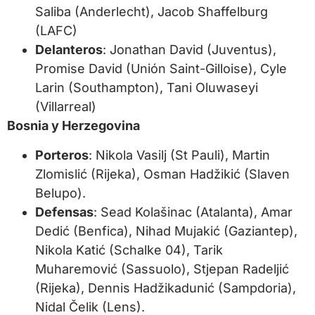
Saliba (Anderlecht), Jacob Shaffelburg
(LAFC)
Delanteros
: Jonathan David (Juventus),
Promise David (Unión Saint-Gilloise), Cyle
Larin (Southampton), Tani Oluwaseyi
(Villarreal)
Bosnia y Herzegovina
Porteros
: Nikola Vasilj (St Pauli), Martin
Zlomislić (Rijeka), Osman Hadžikić (Slaven
Belupo).
Defensas
: Sead Kolašinac (Atalanta), Amar
Dedić (Benfica), Nihad Mujakić (Gaziantep),
Nikola Katić (Schalke 04), Tarik
Muharemović (Sassuolo), Stjepan Radeljić
(Rijeka), Dennis Hadžikadunić (Sampdoria),
Nidal Čelik (Lens).