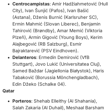
Centrocampistas
: Amir Hadžiahmetović (Hull
City), Ivan Šunjić (Pafos), Ivan Bašić
(Astana), Dženis Burnić (Karlsruher SC),
Ermin Mahmić (Slovan Liberec), Benjamin
Tahirović (Brøndby), Amar Memić (Viktoria
Plzeň), Armin Gigović (Young Boys), Kerim
Alajbegović (RB Salzburg), Esmir
Bajraktarević (PSV Eindhoven).
Delanteros
: Ermedin Demirović (VfB
Stuttgart), Jovo Lukić (Universitatea Cluj),
Samed Baždar (Jagiellonia Białystok), Haris
Tabaković (Borussia Mönchengladbach),
Edin Džeko (Schalke 04).
Qatar
Porteros
: Shehab Elleithy (Al Shahania),
Salah Zakaria (Al Duhail), Meshaal Barsham