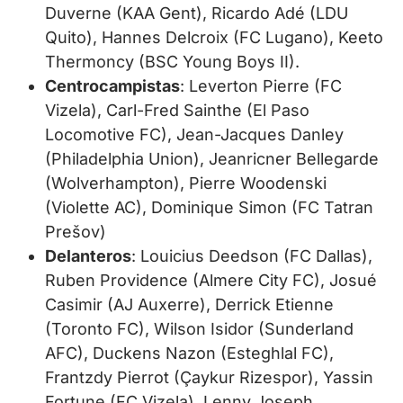
Duverne (KAA Gent), Ricardo Adé (LDU
Quito), Hannes Delcroix (FC Lugano), Keeto
Thermoncy (BSC Young Boys II).
Centrocampistas
: Leverton Pierre (FC
Vizela), Carl-Fred Sainthe (El Paso
Locomotive FC), Jean-Jacques Danley
(Philadelphia Union), Jeanricner Bellegarde
(Wolverhampton), Pierre Woodenski
(Violette AC), Dominique Simon (FC Tatran
Prešov)
Delanteros
: Louicius Deedson (FC Dallas),
Ruben Providence (Almere City FC), Josué
Casimir (AJ Auxerre), Derrick Etienne
(Toronto FC), Wilson Isidor (Sunderland
AFC), Duckens Nazon (Esteghlal FC),
Frantzdy Pierrot (Çaykur Rizespor), Yassin
Fortune (FC Vizela), Lenny Joseph