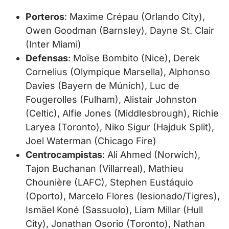
Porteros
: Maxime Crépau (Orlando City),
Owen Goodman (Barnsley), Dayne St. Clair
(Inter Miami)
Defensas
: Moïse Bombito (Nice), Derek
Cornelius (Olympique Marsella), Alphonso
Davies (Bayern de Múnich), Luc de
Fougerolles (Fulham), Alistair Johnston
(Celtic), Alfie Jones (Middlesbrough), Richie
Laryea (Toronto), Niko Sigur (Hajduk Split),
Joel Waterman (Chicago Fire)
Centrocampistas
: Ali Ahmed (Norwich),
Tajon Buchanan (Villarreal), Mathieu
Chounière (LAFC), Stephen Eustáquio
(Oporto), Marcelo Flores (lesionado/Tigres),
Ismäel Koné (Sassuolo), Liam Millar (Hull
City), Jonathan Osorio (Toronto), Nathan