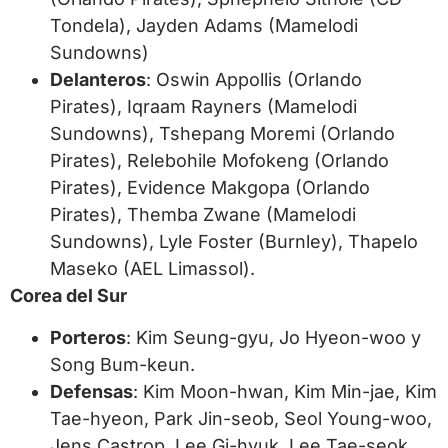
Tondela), Jayden Adams (Mamelodi
Sundowns)
Delanteros
: Oswin Appollis (Orlando
Pirates), Iqraam Rayners (Mamelodi
Sundowns), Tshepang Moremi (Orlando
Pirates), Relebohile Mofokeng (Orlando
Pirates), Evidence Makgopa (Orlando
Pirates), Themba Zwane (Mamelodi
Sundowns), Lyle Foster (Burnley), Thapelo
Maseko (AEL Limassol).
Corea del Sur
Porteros
: Kim Seung-gyu, Jo Hyeon-woo y
Song Bum-keun.
Defensas
: Kim Moon-hwan, Kim Min-jae, Kim
Tae-hyeon, Park Jin-seob, Seol Young-woo,
Jens Castrop, Lee Gi-hyuk, Lee Tae-seok,