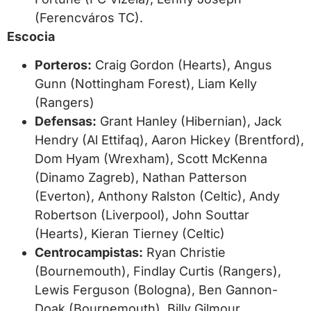
(Ferencváros TC).
Escocia
Porteros:
Craig Gordon (Hearts), Angus
Gunn (Nottingham Forest), Liam Kelly
(Rangers)
Defensas:
Grant Hanley (Hibernian), Jack
Hendry (Al Ettifaq), Aaron Hickey (Brentford),
Dom Hyam (Wrexham), Scott McKenna
(Dinamo Zagreb), Nathan Patterson
(Everton), Anthony Ralston (Celtic), Andy
Robertson (Liverpool), John Souttar
(Hearts), Kieran Tierney (Celtic)
Centrocampistas:
Ryan Christie
(Bournemouth), Findlay Curtis (Rangers),
Lewis Ferguson (Bologna), Ben Gannon-
Doak (Bournemouth), Billy Gilmour