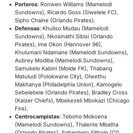
Porteros
: Ronwen Williams (Mamelodi
Sundowns), Ricardo Goss (Siwelele FC),
Sipho Chaine (Orlando Pirates).
Defensas
: Khuliso Mudau (Mamelodi
Sundowns), Nkosinathi Sibisi (Orlando
Pirates), Ime Okon (Hannover 96),
Khulumani Ndamane (Mamelodi Sundowns),
Aubrey Modiba (Mamelodi Sundowns),
Samukelo Kabini (Molde FK), Thabang
Matuludi (Polokwane City), Olwethu
Makhanya (Philadelphia Union), Kamogelo
Sebelebele (Orlando Pirates), Bradley Cross
(Kaizer Chiefs), Mbekezeli Mbokazi (Chicago
Fire).
Centrocampistas
: Teboho Mokoena
(Mamelodi Sundowns), Thalente Mbatha
(Orlando Pirates), Sphephelo Sithole (CD