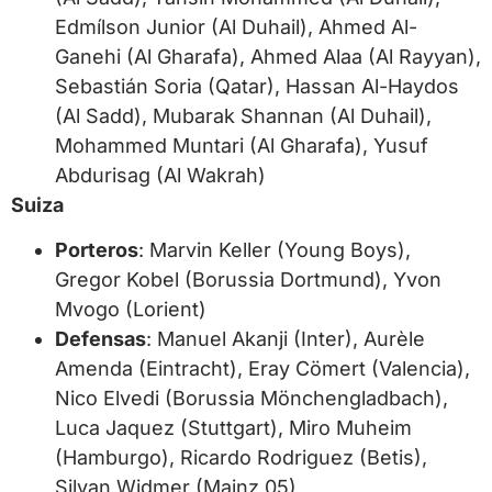
Edmílson Junior (Al Duhail), Ahmed Al-
Ganehi (Al Gharafa), Ahmed Alaa (Al Rayyan),
Sebastián Soria (Qatar), Hassan Al-Haydos
(Al Sadd), Mubarak Shannan (Al Duhail),
Mohammed Muntari (Al Gharafa), Yusuf
Abdurisag (Al Wakrah)
Suiza
Porteros
: Marvin Keller (Young Boys),
Gregor Kobel (Borussia Dortmund), Yvon
Mvogo (Lorient)
Defensas
: Manuel Akanji (Inter), Aurèle
Amenda (Eintracht), Eray Cömert (Valencia),
Nico Elvedi (Borussia Mönchengladbach),
Luca Jaquez (Stuttgart), Miro Muheim
(Hamburgo), Ricardo Rodriguez (Betis),
Silvan Widmer (Mainz 05)