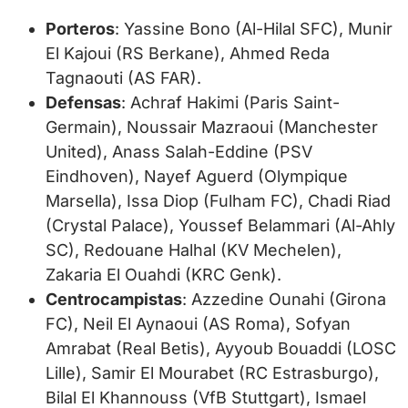
Porteros
: Yassine Bono (Al-Hilal SFC), Munir
El Kajoui (RS Berkane), Ahmed Reda
Tagnaouti (AS FAR).
Defensas
: Achraf Hakimi (Paris Saint-
Germain), Noussair Mazraoui (Manchester
United), Anass Salah-Eddine (PSV
Eindhoven), Nayef Aguerd (Olympique
Marsella), Issa Diop (Fulham FC), Chadi Riad
(Crystal Palace), Youssef Belammari (Al-Ahly
SC), Redouane Halhal (KV Mechelen),
Zakaria El Ouahdi (KRC Genk).
Centrocampistas
: Azzedine Ounahi (Girona
FC), Neil El Aynaoui (AS Roma), Sofyan
Amrabat (Real Betis), Ayyoub Bouaddi (LOSC
Lille), Samir El Mourabet (RC Estrasburgo),
Bilal El Khannouss (VfB Stuttgart), Ismael