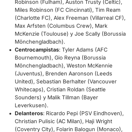
Robinson (Fulham), Auston Trusty (Celtic),
Miles Robinson (FC Cincinnati), Tim Ream
(Charlotte FC), Alex Freeman (Villarreal CF),
Max Arfsten (Columbus Crew), Mark
McKenzie (Toulouse) y Joe Scally (Borussia
Mönchengladbach).
Centrocampistas
: Tyler Adams (AFC
Bournemouth), Gio Reyna (Borussia
Mönchengladbach), Weston McKennie
(Juventus), Brenden Aaronson (Leeds
United), Sebastian Berhalter (Vancouver
Whitecaps), Cristian Roldan (Seattle
Sounders) y Malik Tillman (Bayer
Leverkusen).
Delanteros
: Ricardo Pepi (PSV Eindhoven),
Christian Pulisic (AC Milan), Haji Wright
(Coventry City), Folarin Balogun (Monaco),