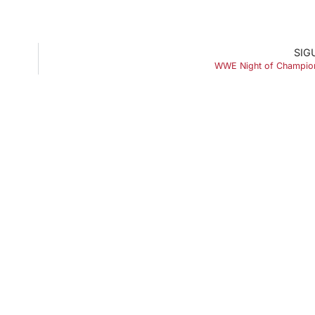
SIG
WWE Night of Champio
ENLACES DE INTERÉS
Accesibilidad
Política de cookies (UE)
Política de privacidad
Aviso legal