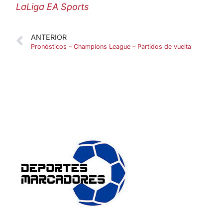
LaLiga EA Sports
ANTERIOR
Pronósticos – Champions League – Partidos de vuelta