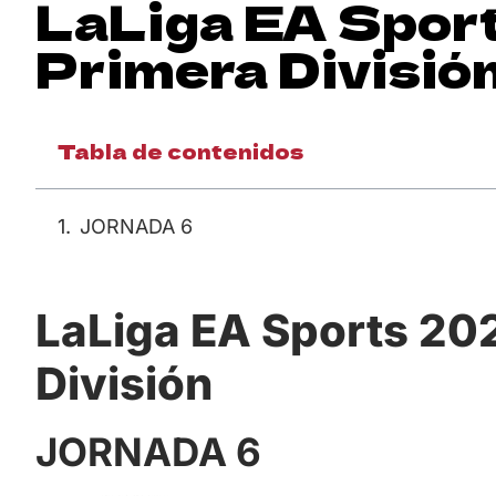
LaLiga EA Sport
Primera Divisió
Tabla de contenidos
JORNADA 6
LaLiga EA Sports 202
División
JORNADA 6