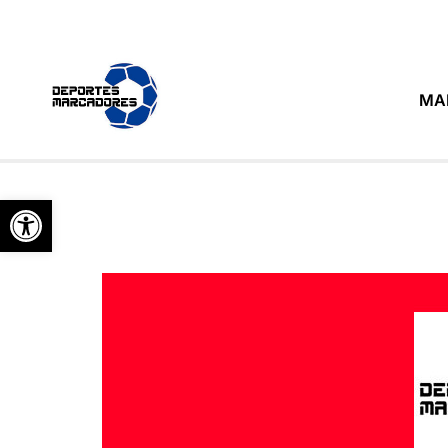
MA
Abrir barra de herramientas