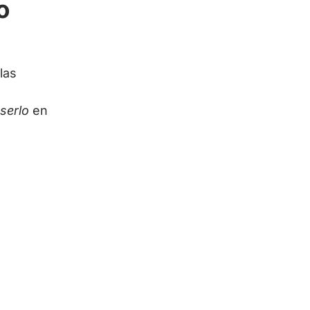
o
las
serlo
en