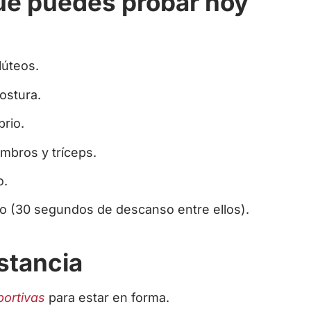
que puedes probar hoy
lúteos.
postura.
brio.
mbros y tríceps.
o.
io (30 segundos de descanso entre ellos).
nstancia
ortivas
para estar en forma.