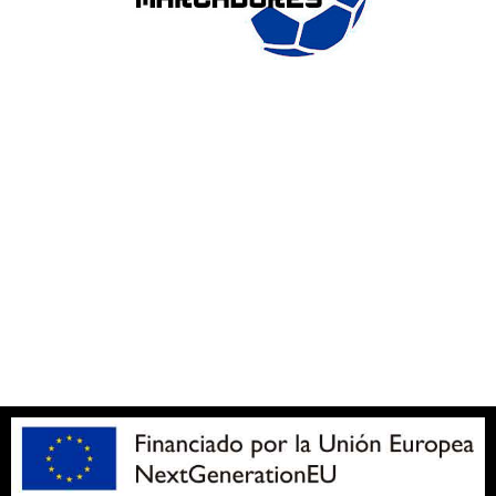
ENLACES DE INTERÉS
Accesibilidad
Política de cookies (UE)
Política de privacidad
Aviso legal
SOBRE NOSOTROS
Apuesta con responsabilidad