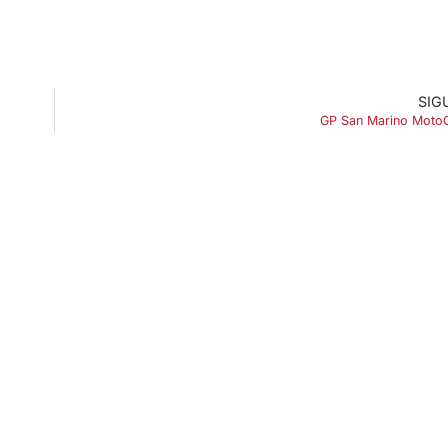
SIG
GP San Marino Moto
ENLACES DE INTERÉS
Accesibilidad
Política de cookies (UE)
Política de privacidad
Aviso legal