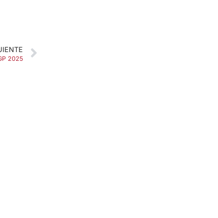
UIENTE
GP 2025
SOBRE NOSOTROS
Apuesta con responsabilidad