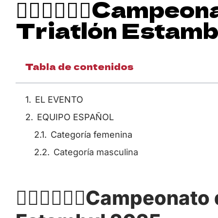
🏃‍♂️🚴‍♀️🏊‍♂️Camp
Triatlón Estam
Tabla de contenidos
EL EVENTO
EQUIPO ESPAÑOL
Categoría femenina
Categoría masculina
🏃‍♂️🚴‍♀️🏊‍♂️Campeona