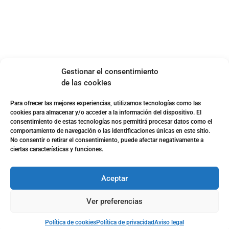
Política de privacidad
Aviso legal
SOBRE NOSOTROS
Gestionar el consentimiento
Apuesta con responsabilidad
de las cookies
Para ofrecer las mejores experiencias, utilizamos tecnologías como las
cookies para almacenar y/o acceder a la información del dispositivo. El
consentimiento de estas tecnologías nos permitirá procesar datos como el
comportamiento de navegación o las identificaciones únicas en este sitio.
No consentir o retirar el consentimiento, puede afectar negativamente a
ciertas características y funciones.
Aceptar
Ver preferencias
Página web desarrollada por
Surática Software
🤖
Política de cookies
Política de privacidad
Aviso legal