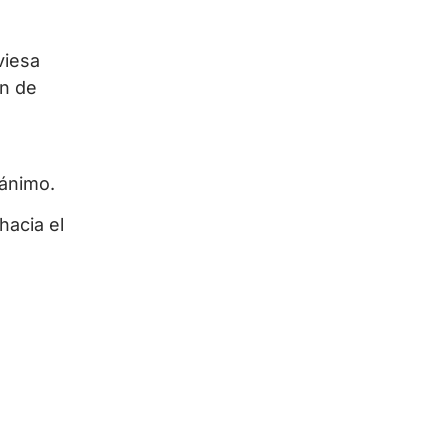
viesa
ón de
 ánimo.
hacia el