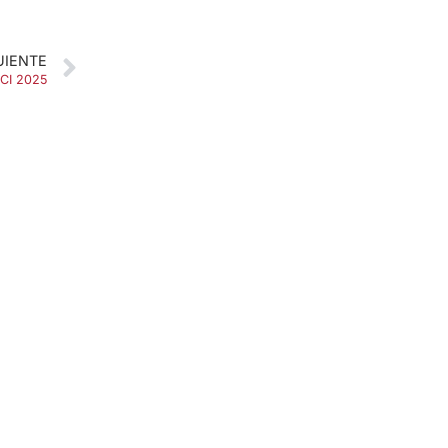
UIENTE
UCI 2025
SOBRE NOSOTROS
Apuesta con responsabilidad