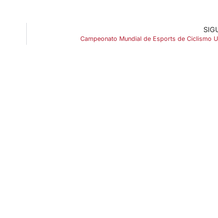
SIG
Campeonato Mundial de Esports de Ciclismo 
ENLACES DE INTERÉS
Accesibilidad
Política de cookies (UE)
Política de privacidad
Aviso legal