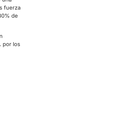
ás fuerza
 80% de
an
 por los