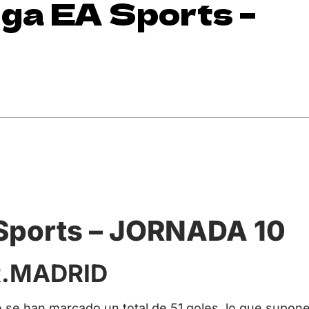
a EA Sports –
Sports – JORNADA 10
R.MADRID
ue se han marcado un total de 51 goles, lo que supon