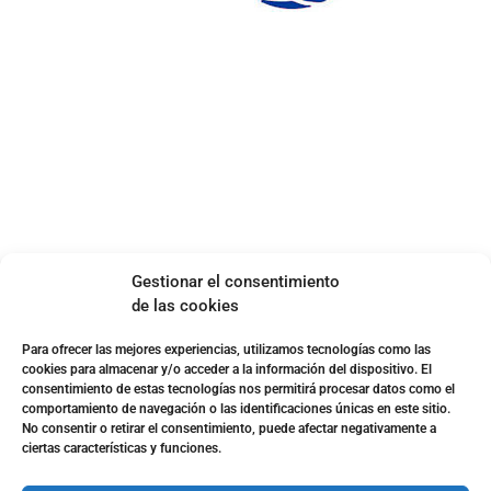
ENLACES DE INTERÉS
Accesibilidad
Política de cookies (UE)
Política de privacidad
Aviso legal
SOBRE NOSOTROS
Gestionar el consentimiento
Apuesta con responsabilidad
de las cookies
Para ofrecer las mejores experiencias, utilizamos tecnologías como las
cookies para almacenar y/o acceder a la información del dispositivo. El
consentimiento de estas tecnologías nos permitirá procesar datos como el
comportamiento de navegación o las identificaciones únicas en este sitio.
No consentir o retirar el consentimiento, puede afectar negativamente a
ciertas características y funciones.