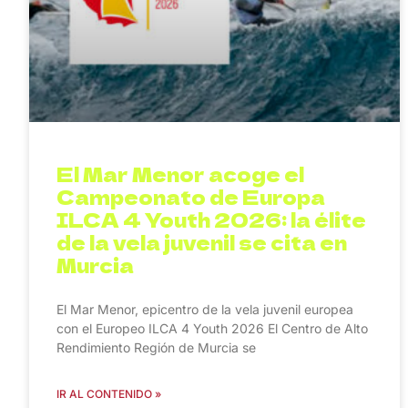
El Mar Menor acoge el
Campeonato de Europa
ILCA 4 Youth 2026: la élite
de la vela juvenil se cita en
Murcia
El Mar Menor, epicentro de la vela juvenil europea
con el Europeo ILCA 4 Youth 2026 El Centro de Alto
Rendimiento Región de Murcia se
IR AL CONTENIDO »