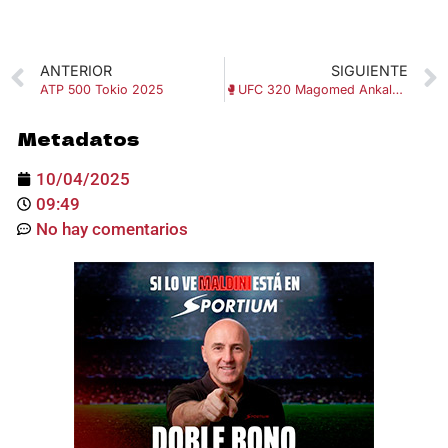
ANTERIOR
SIGUIENTE
ATP 500 Tokio 2025
🥊UFC 320 Magomed Ankalaev vs Alex Pereira 2
Metadatos
10/04/2025
09:49
No hay comentarios