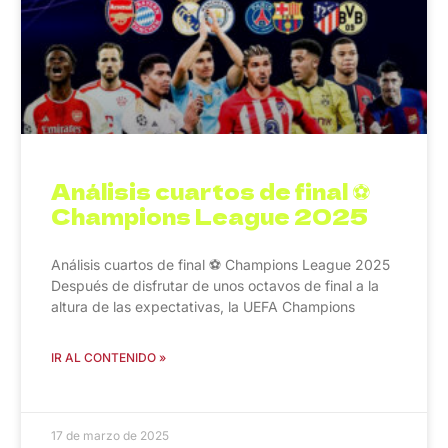
Análisis cuartos de final ⚽
Champions League 2025
Análisis cuartos de final ⚽ Champions League 2025
Después de disfrutar de unos octavos de final a la
altura de las expectativas, la UEFA Champions
IR AL CONTENIDO »
17 de marzo de 2025