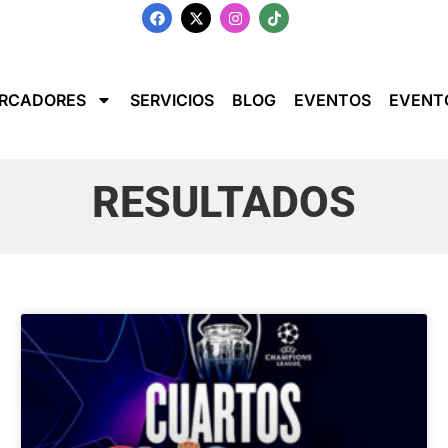
RCADORES
SERVICIOS
BLOG
EVENTOS
EVENT
RESULTADOS