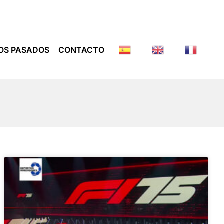
OS PASADOS
CONTACTO