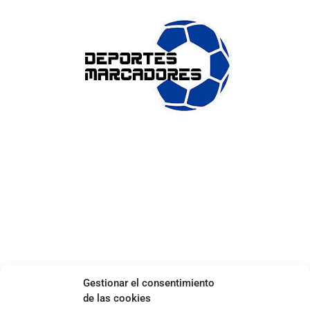
ENLACES DE INTERÉS
Accesibilidad
Política de cookies (UE)
Política de privacidad
Aviso legal
SOBRE NOSOTROS
Gestionar el consentimiento
Apuesta con responsabilidad
de las cookies